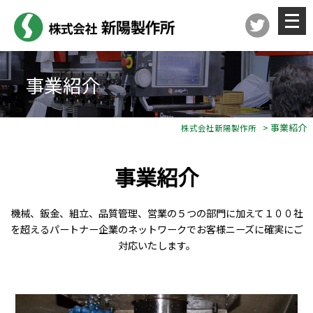
メ
ニ
ュ
ー
を
開
く
事業紹介
> 事業紹介
株式会社新陽製作所
事業紹介
機械、鈑金、組立、品質管理、営業の５つの部門に加えて１００社
を超えるパートナー企業のネットワークでお客様ニーズに確実にご
対応いたします。