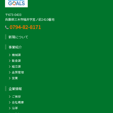
〒673-0433
兵庫県三木市福井字宮ノ前2410番地
0794-82-8171
新陽について
事業紹介
機械課
鈑金課
組立課
品質管理
営業
企業情報
ご挨拶
会社概要
沿革