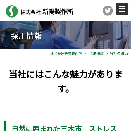
メ
ニ
ュ
ー
を
開
く
採用情報
>
> 当社の魅力
株式会社新陽製作所
採用情報
当社にはこんな魅力がありま
す。
自然に囲まれた三木市。ストレス