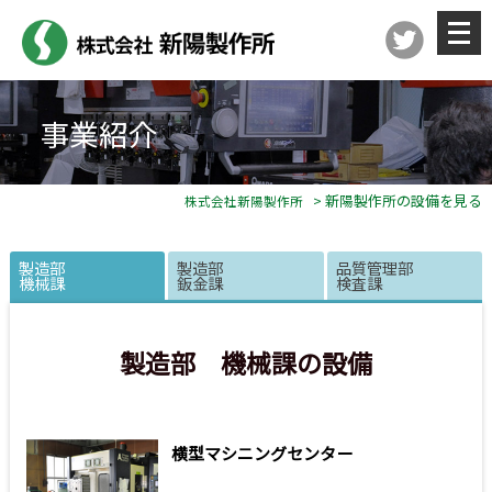
メ
ニ
ュ
ー
を
開
く
事業紹介
> 新陽製作所の設備を見る
株式会社新陽製作所
製造部
製造部
品質管理部
機械課
鈑金課
検査課
製造部 機械課の設備
横型マシニングセンター