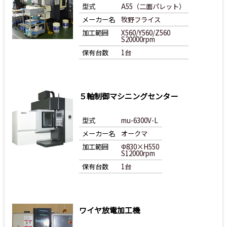
型式
A55（二面パレット）
メーカー名
牧野フライス
加工範囲
X560/Y560/Z560
S20000rpm
保有台数
1台
５軸制御マシニングセンター
型式
mu-6300V-L
メーカー名
オークマ
加工範囲
Φ830×H550
S12000rpm
保有台数
1台
ワイヤ放電加工機