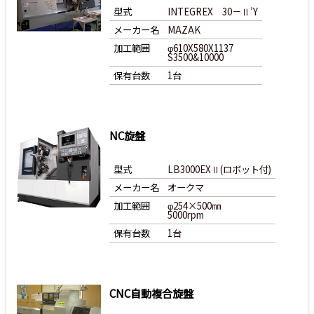
型式
INTEGREX 30－Ⅱ’Y
メーカー名
MAZAK
加工範囲
φ610X580X1137
S3500&10000
保有台数
1台
NC旋盤
型式
LB3000EXⅡ(ロボット付)
メーカー名
オークマ
加工範囲
φ254×500㎜
5000rpm
保有台数
1台
CNC自動複合旋盤