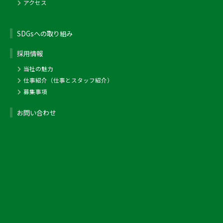
アクセス
バリ取り機
型式
IM-8030
SDGsへの取り組み
メーカー名
キーエンス
型式
AuDeBu1000
加工範囲
広視野 X300・Y200・Z75
メーカー名
アマダ
高精度 X225・Y125・Z75
採用情報
加工範囲
T20 幅1000
保有台数
1台
当社の魅力
保有台数
1台
仕事紹介（仕事とスタッフ紹介）
募集事項
お問い合わせ
機械名
メーカー名
加工範囲
保有数
ノギス
ミツトヨ
NCタッピングマシン
0～1000
90
ピッチノギス
ミツトヨ
0～600
30
ホールテスト
ミツトヨ
0～165
20
マイクロメーター
ミツトヨ
外側：0～850 内側：6～
60
165
型式
CTS－900NT
ピンゲージ
ミツトヨ
1.55～14.0
2セット
ブロックゲージ
ミツトヨ
1.005～100
2セット
メーカー名
アマダ
ハイトゲージ
ミツトヨ
0～600
8
その他のゲージ
ー
ー
複数有り
加工範囲
X900 Y1100
保有台数
1台