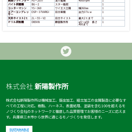
両頭グラインダー
FG－205T
淀川電機
4000rpm
1
バイト研磨機
BG－2
スター精密
1
コッターマシン
YS－360
ワイエス工機
幅360㎜
1
エアーコンプレッ
OSP－37VARGI
日立産機
出力37ｋw
1
サー
天井ホイスト2ｔ
2L－55－V2
日立ホイスト
最大2ｔまで
1
ドリル研削機
DB50B
藤田製作所
φ5～φ50 長さ
1
400まで
インテリジェント自動倉庫
三次元測定機
型式
MA948－9
株式会社
新陽製作所
型式
XYZAX AXCEL 9/10/6 RDS XXT
メーカー名
アマダ
メーカー名
東京精密
加工範囲
2ｔon 81パレット
X2440Y1220
株式会社新陽製作所は機械加工、鈑金加工、組立加工の金属製造に必要なす
加工範囲
X-900・Y-1000・Z-600
べての工程に対応。樹脂、ハーネス、表面処理、塗装を含む100を超えるモ
保有台数
1台
保有台数
1台
ノづくり会社のネットワークと徹底した品質管理でお客様のニーズに応えま
す。兵庫県三木市から世界に通じるモノづくりを発信します。