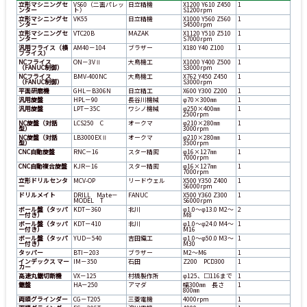
立形マシニングセ
VS60（二面パレッ
日立精機
X1200 Y610 Z450
1
ンター
ト）
S1200rpm
立形マシニングセ
VK55
日立精機
X1000 Y560 Z560
1
ンター
S4500rpm
立形マシニングセ
VTC20B
MAZAK
X1120 Y510 Z510
1
ンター
S7000rpm
汎用フライス（横
AM40－104
ブラザー
X180 Y40 Z100
1
フライス）
NCフライス
ON－3VⅡ
大鳥機工
X1000 Y400 Z500
1
（FANUC制御）
S3000rpm
NCフライス
BMV-400NC
大鳥機工
X762 Y450 Z450
1
（FANUC制御）
S3000rpm
平面研磨機
GHL－B306N
日立精工
X600 Y300 Z200
1
汎用旋盤
HPL－90
長谷川機械
φ70×300㎜
1
汎用旋盤
LPT－35C
ワシノ機械
φ250×400㎜
1
2500rpm
NC旋盤（対話
LCS250 C
オークマ
φ210×280㎜
1
型）
3000rpm
NC旋盤（対話
LB3000EXⅡ
オークマ
φ210×280㎜
1
型）
3500rpm
CNC自動旋盤
RNC－16
スター精密
φ16×127㎜
1
7000rpm
CNC自動複合旋盤
KJR－16
スター精密
φ16×127㎜
1
7000rpm
立形ドリルセンタ
MCV-OP
リードウェル
X500 Y350 Z400
1
ー
S6000rpm
ドリルメイト
DRILL Mate－
FANUC
X500 Y360 Z300
1
MODEL T
S6000rpm
ボール盤（タッパ
KDT－360
北川
φ1.0～φ13.0 M2～
2
ー付き）
M8
ボール盤（タッパ
KDT－410
北川
φ1.0～φ24.0 M4～
1
ー付き）
M16
ボール盤（タッパ
YUD－540
吉田鐵工
φ1.0～φ50.0 M3～
1
ー付き）
M30
タッパー
BTI－203
ブラザー
M2～M6
1
インデックス マー
IM－350
石田
Z200 PCD300
1
カー
高速丸鋸切断機
VX－125
村橋製作所
φ125、□116まで
1
鋸盤
HA－250
アマダ
幅300㎜ 長さ
1
800㎜
両頭グラインダー
CG－T205
三菱電機
4000rpm
1