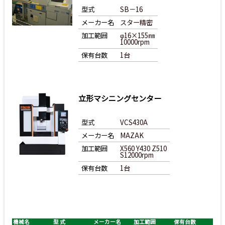
型式
SB－16
メーカー名
スター精密
加工範囲
φ16×155㎜
10000rpm
保有台数
1台
立形マシニングセンター
型式
VCS430A
メーカー名
MAZAK
加工範囲
X560 Y430 Z510
S12000rpm
保有台数
1台
機械名
型 式
メーカー名
加工範囲
保有台数