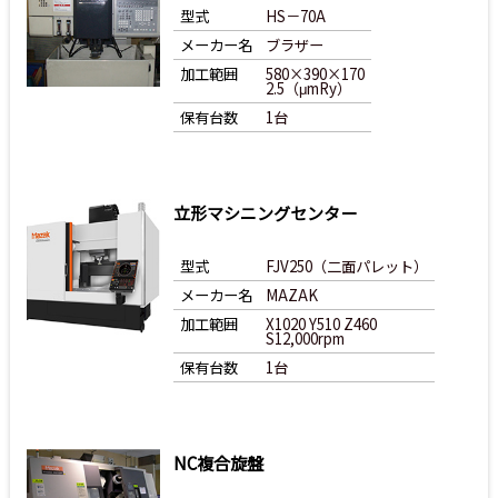
型式
HS－70A
メーカー名
ブラザー
加工範囲
580×390×170
2.5（μmRy）
保有台数
1台
立形マシニングセンター
型式
FJV250（二面パレット）
メーカー名
MAZAK
加工範囲
X1020 Y510 Z460
S12,000rpm
保有台数
1台
NC複合旋盤