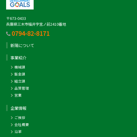
ファイバーレーザー 複合マシン
ハンディブロブ三次元測定器
型式
LC-2512C1AJ
型式
XM-1000/XM1000
〒673-0433
メーカー名
アマダ
メーカー名
キーエンス
兵庫県三木市福井字宮ノ前2410番地
0794-82-8171
加工範囲
2kw 2500X1270
加工範囲
X-300・Y-250・Z150
(アルミ6mm
真鍮5mm銅4mm)
保有台数
1台
新陽について
保有台数
1台
事業紹介
画像寸法測定器
機械課
パンチレーザー 複合マシン
鈑金課
型式
IM-6600（IM-6120)
組立課
品質管理
型式
EML3510NT+PDC
メーカー名
キーエンス
営業
メーカー名
アマダ
加工範囲
広視野Φ100/Z-200
高精度□25・Z125
加工範囲
4kw X2520 Y1270
企業情報
(SST6.0 SUS
保有台数
1台
T6.0 AL T6.0)/30t
ご挨拶
保有台数
1台
会社概要
沿革
画像寸法測定器